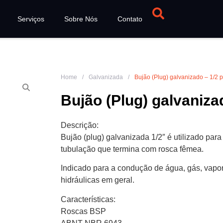
Serviços
Sobre Nós
Contato
Home
/
Galvanizada
/
Bujão (Plug) galvanizado – 1/2 p
Bujão (Plug) galvanizad
Descrição:
Bujão (plug) galvanizada 1/2″ é utilizado para
tubulação que termina com rosca fêmea.
Indicado para a condução de água, gás, vapor
hidráulicas em geral.
Características:
Roscas BSP