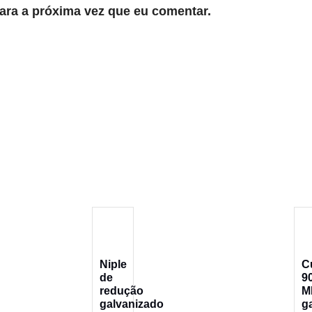
ara a próxima vez que eu comentar.
Niple
C
de
9
redução
M
galvanizado
g