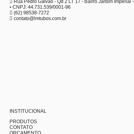
Rua Pedro Galvão - Qd 2 LT 17 - Bairro Jardim Imperial 
• CNPJ: 44.731.539/0001-96
(62) 98538-7272
contato@lmtubos.com.br
INSTITUCIONAL
PRODUTOS
CONTATO
ORÇAMENTO