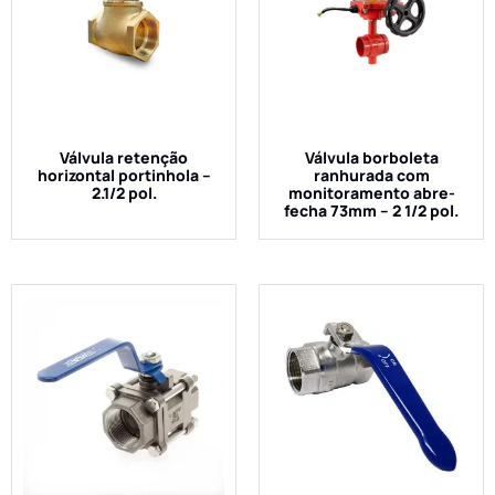
Válvula retenção
Válvula borboleta
horizontal portinhola –
ranhurada com
2.1/2 pol.
monitoramento abre-
fecha 73mm – 2 1/2 pol.