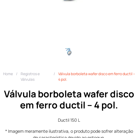
Home
/
Registros e
/
Válvula borboleta wafer disco em ferro ductil –
Válvulas
4 pol.
Válvula borboleta wafer disco
em ferro ductil – 4 pol.
Ductil 150 L
* Imagem meramente ilustrativa, o produto pode sofrer alteração
de característica devido ao estoque.